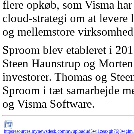
flere opkøb, som Visma har 
cloud-strategi om at levere 
og mellemstore virksomhed
Sproom blev etableret i 20
Steen Haunstrup og Morten
investorer. Thomas og Steen
Sproom i tæt samarbejde me
og Visma Software.
httpsresources.mynewsdesk.comrawuploadud5wi1zeaxgh76j8wglm