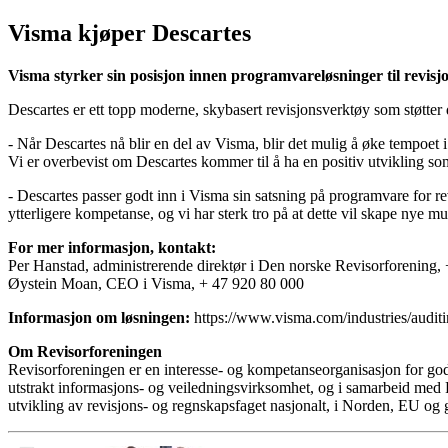
​Visma kjøper Descartes
Visma styrker sin posisjon innen programvareløsninger til revis
Descartes er ett topp moderne, skybasert revisjonsverktøy som støtter de
- Når Descartes nå blir en del av Visma, blir det mulig å øke tempoet
Vi er overbevist om Descartes kommer til å ha en positiv utvikling so
- Descartes passer godt inn i Visma sin satsning på programvare for rev
ytterligere kompetanse, og vi har sterk tro på at dette vil skape nye 
For mer informasjon, kontakt:
Per Hanstad, administrerende direktør i Den norske Revisorforening,
Øystein Moan, CEO i Visma, + 47 920 80 000
Informasjon om løsningen:
https://www.visma.com/industries/auditi
Om Revisorforeningen
Revisorforeningen er en interesse- og kompetanseorganisasjon for godk
utstrakt informasjons- og veiledningsvirksomhet, og i samarbeid med F
utvikling av revisjons- og regnskapsfaget nasjonalt, i Norden, EU og g