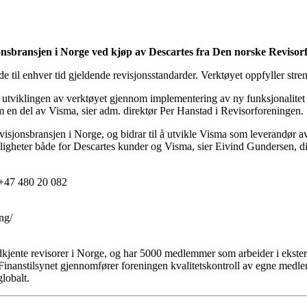
jonsbransjen i Norge ved kjøp av Descartes fra Den norske Revisor
 til enhver tid gjeldende revisjonsstandarder. Verktøyet oppfyller strenge
 i utviklingen av verktøyet gjennom implementering av ny funksjonalitet
m en del av Visma, sier adm. direktør Per Hanstad i Revisorforeningen.
isjonsbransjen i Norge, og bidrar til å utvikle Visma som leverandør av 
muligheter både for Descartes kunder og Visma, sier Eivind Gundersen, di
 +47 480 20 082
ng/
jente revisorer i Norge, og har 5000 medlemmer som arbeider i ekstern 
inanstilsynet gjennomfører foreningen kvalitetskontroll av egne medlemme
lobalt.