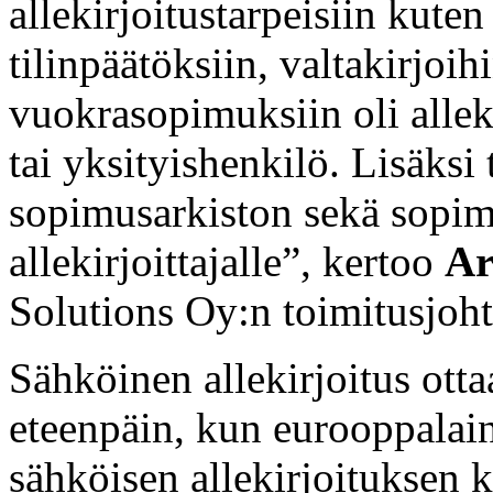
allekirjoitustarpeisiin kute
tilinpäätöksiin, valtakirjoihi
vuokrasopimuksiin oli alleki
tai yksityishenkilö. Lisäks
sopimusarkiston sekä sopimu
allekirjoittajalle”, kertoo
Ar
Solutions Oy:n toimitusjoht
Sähköinen allekirjoitus ott
eteenpäin, kun eurooppalain
sähköisen allekirjoituksen k