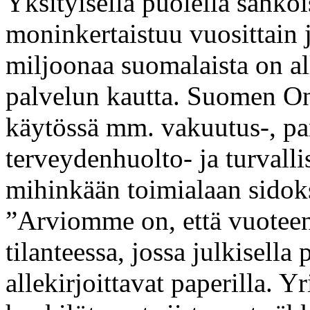
Yksityisellä puolella sähköi
moninkertaistuu vuosittain j
miljoonaa suomalaista on all
palvelun kautta. Suomen On
käytössä mm. vakuutus-, pan
terveydenhuolto- ja turvalli
mihinkään toimialaan sidoks
”Arviomme on, että vuotee
tilanteessa, jossa julkisella
allekirjoittavat paperilla. Y