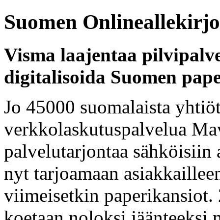
Suomen Onlineallekirjo
Visma laajentaa pilvipalv
digitalisoida Suomen pape
Jo 45000 suomalaista yhtiö
verkkolaskutuspalvelua Mav
palvelutarjontaa sähköisiin 
nyt tarjoamaan asiakkaillee
viimeisetkin paperikansiot.
koetaan noloksi jäänteeksi