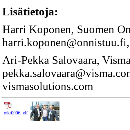
Lisätietoja:
Harri Koponen, Suomen Onli
harri.koponen@onnistuu.fi,
Ari-Pekka Salovaara, Visma 
pekka.salovaara@visma.co
vismasolutions.com
wkr0006.pdf