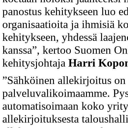
panostus kehitykseen luo ed
organisaatioita ja ihmisiä 
kehitykseen, yhdessä laaj
kanssa”, kertoo Suomen Onl
kehitysjohtaja
Harri Kopo
”Sähköinen allekirjoitus on 
palveluvalikoimaamme. Pys
automatisoimaan koko yrity
allekirjoituksesta taloushal