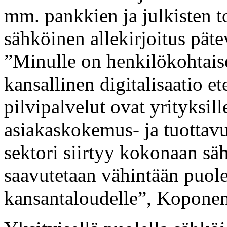
mm. pankkien ja julkisten t
sähköinen allekirjoitus pät
”Minulle on henkilökohtaise
kansallinen digitalisaatio e
pilvipalvelut ovat yrityksill
asiakaskokemus- ja tuottav
sektori siirtyy kokonaan säh
saavutetaan vähintään puole
kansantaloudelle”, Koponen