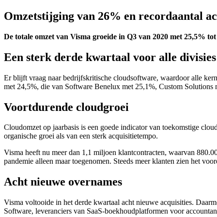
Omzetstijging van 26% en recordaantal acq
De totale omzet van Visma groeide in Q3 van 2020 met 25,5% tot 
Een sterk derde kwartaal voor alle divisies
Er blijft vraag naar bedrijfskritische cloudsoftware, waardoor alle k
met 24,5%, die van Software Benelux met 25,1%, Custom Solutions
Voortdurende cloudgroei
Cloudomzet op jaarbasis is een goede indicator van toekomstige cloud
organische groei als van een sterk acquisitietempo.
Visma heeft nu meer dan 1,1 miljoen klantcontracten, waarvan 880.000
pandemie alleen maar toegenomen. Steeds meer klanten zien het voorde
Acht nieuwe overnames
Visma voltooide in het derde kwartaal acht nieuwe acquisities. Daar
Software, leveranciers van SaaS-boekhoudplatformen voor accountan