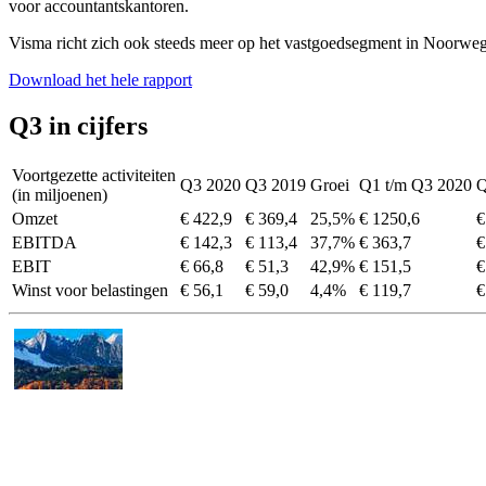
voor accountantskantoren.
Visma richt zich ook steeds meer op het vastgoedsegment in Noorwege
Download het hele rapport
Q3 in cijfers
Voortgezette activiteiten
Q3 2020
Q3 2019
Groei
Q1 t/m Q3 2020
Q
(in miljoenen)
Omzet
€ 422,9
€ 369,4
25,5%
€ 1250,6
€
EBITDA
€ 142,3
€ 113,4
37,7%
€ 363,7
€
EBIT
€ 66,8
€ 51,3
42,9%
€ 151,5
€
Winst voor belastingen
€ 56,1
€ 59,0
4,4%
€ 119,7
€