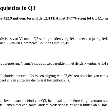
uisities in Q3
€ 422,9 miljoen, terwijl de EBITDA met 37,7% steeg tot € 142,3 mi
erndivisies van Visma in Q3 sterk groeiden vergeleken met een jaar gele
 met 30,4% en Commerce Solutions met 27,4%.
opbrengsten. Visma’s cloudomzet bereikte in het derde kwartaal € 1,4 
 cloudcontracten. Dit is een stijging van 25,8% ten opzichte van een j
el in van software die overal toegankelijk is.
mee kwam, aan het eind van Q3, het totaal op drieëntwintig overnames 
ts. Samen met een aantal andere Nederlandse business units van Vism