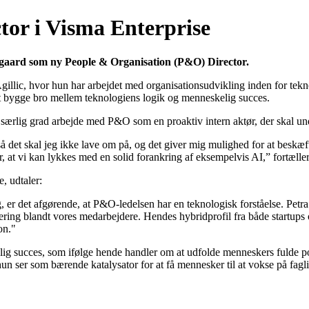
tor i Visma Enterprise
Aagaard som ny People & Organisation (P&O) Director.
 Agillic, hvor hun har arbejdet med organisationsudvikling inden for 
l at bygge bro mellem teknologiens logik og menneskelig succes.
særlig grad arbejde med P&O som en proaktiv intern aktør, der skal und
så det skal jeg ikke lave om på, og det giver mig mulighed for at besk
, at vi kan lykkes med en solid forankring af eksempelvis AI,” fortæller
, udtaler:
ng, er det afgørende, at P&O-ledelsen har en teknologisk forståelse. Petra 
ering blandt vores medarbejdere. Hendes hybridprofil fra både startups 
on."
ig succes, som ifølge hende handler om at udfolde menneskers fulde pot
un ser som bærende katalysator for at få mennesker til at vokse på fagl