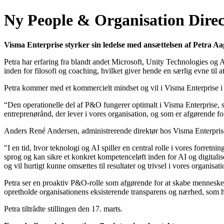
Ny People & Organisation Direc
Visma Enterprise styrker sin ledelse med ansættelsen af Petra 
Petra har erfaring fra blandt andet Microsoft, Unity Technologies og
inden for filosofi og coaching, hvilket giver hende en særlig evne ti
Petra kommer med et kommercielt mindset og vil i Visma Enterprise i 
“Den operationelle del af P&O fungerer optimalt i Visma Enterprise, 
entreprenørånd, der lever i vores organisation, og som er afgørende for
Anders René Andersen, administrerende direktør hos Visma Enterprise
"I en tid, hvor teknologi og AI spiller en central rolle i vores forretni
sprog og kan sikre et konkret kompetenceløft inden for AI og digitalis
og vil hurtigt kunne omsættes til resultater og trivsel i vores organisati
Petra ser en proaktiv P&O-rolle som afgørende for at skabe menneskel
opretholde organisationens eksisterende transparens og nærhed, som h
Petra tiltrådte stillingen den 17. marts.