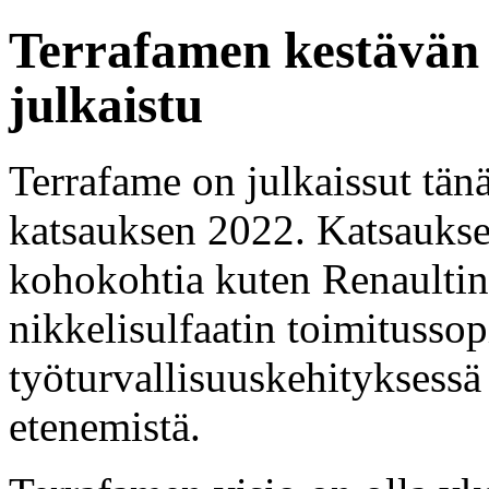
Terrafamen kestävän 
julkaistu
Terrafame on julkaissut tän
katsauksen 2022. Katsaukses
kohokohtia kuten Renaultin j
nikkelisulfaatin toimitusso
työturvallisuuskehityksessä
etenemistä.