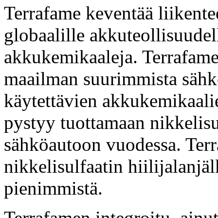
Terrafame keventää liikentee
globaalille akkuteollisuudell
akkukemikaaleja. Terrafamen 
maailman suurimmista sähk
käytettävien akkukemikaalie
pystyy tuottamaan nikkelisu
sähköautoon vuodessa. Ter
nikkelisulfaatin hiilijalanjä
pienimmistä.
Terrafamen integroitu, ainu