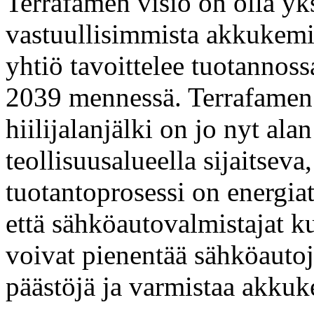
Terrafamen visio on olla y
vastuullisimmista akkukemik
yhtiö tavoittelee tuotannoss
2039 mennessä. Terrafamen 
hiilijalanjälki on jo nyt al
teollisuusalueella sijaitsev
tuotantoprosessi on energia
että sähköautovalmistajat k
voivat pienentää sähköautoj
päästöjä ja varmistaa akkuk