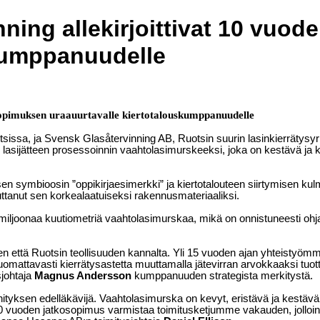
nning allekirjoittivat 10 vuo
skumppanuudelle
osopimuksen uraauurtavalle kiertotalouskumppanuudelle
issa, ja Svensk Glasåtervinning AB, Ruotsin suurin lasinkierrätysyr
ijätteen prosessoinnin vaahtolasimurskeeksi, joka on kestävä ja kevy
en symbioosin ”oppikirjaesimerkki” ja kiertotalouteen siirtymisen k
uttanut sen korkealaatuiseksi rakennusmateriaaliksi.
 miljoonaa kuutiometriä vaahtolasimurskaa, mikä on onnistuneesti ohja
että Ruotsin teollisuuden kannalta. Yli 15 vuoden ajan yhteistyömm
mattavasti kierrätysastetta muuttamalla jätevirran arvokkaaksi tuott
johtaja
Magnus Andersson
kumppanuuden strategista merkitystä.
ksen edelläkävijä. Vaahtolasimurska on kevyt, eristävä ja kestävä – ihan
10 vuoden jatkosopimus varmistaa toimitusketjumme vakauden, jolloi