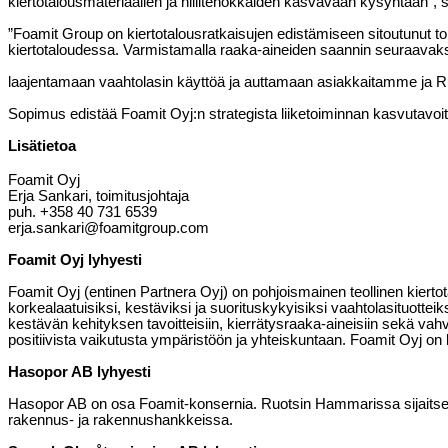
kiertotalousmateriaalien ja hiilitehokkaiden kasvavaan kysyntään”,
”Foamit Group on kiertotalousratkaisujen edistämiseen sitoutunut 
kiertotaloudessa. Varmistamalla raaka-aineiden saannin seuraava
laajentamaan vaahtolasin käyttöä ja auttamaan asiakkaitamme ja Ru
Sopimus edistää Foamit Oyj:n strategista liiketoiminnan kasvutavoi
Lisätietoa
Foamit Oyj
Erja Sankari, toimitusjohtaja
puh. +358 40 731 6539
erja.sankari@foamitgroup.com
Foamit Oyj lyhyesti
Foamit Oyj (entinen Partnera Oyj) on pohjoismainen teollinen kiertot
korkealaatuisiksi, kestäviksi ja suorituskykyisiksi vaahtolasituotteiks
kestävän kehityksen tavoitteisiin, kierrätysraaka-aineisiin sekä vah
positiivista vaikutusta ympäristöön ja yhteiskuntaan. Foamit Oyj on
Hasopor AB lyhyesti
Hasopor AB on osa Foamit-konsernia. Ruotsin Hammarissa sijaitsevas
rakennus- ja rakennushankkeissa.