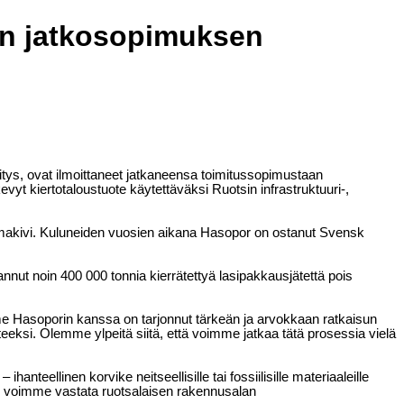
den jatkosopimuksen
itys, ovat ilmoittaneet jatkaneensa toimitussopimustaan
t kiertotaloustuote käytettäväksi Ruotsin infrastruktuuri-,
ulmakivi. Kuluneiden vuosien aikana Hasopor on ostanut Svensk
nnut noin 400 000 tonnia kierrätettyä lasipakkausjätettä pois
e Hasoporin kanssa on tarjonnut tärkeän ja arvokkaan ratkaisun
eeksi. Olemme ylpeitä siitä, että voimme jatkaa tätä prosessia vielä
teellinen korvike neitseellisille tai fossiilisille materiaaleille
n voimme vastata ruotsalaisen rakennusalan