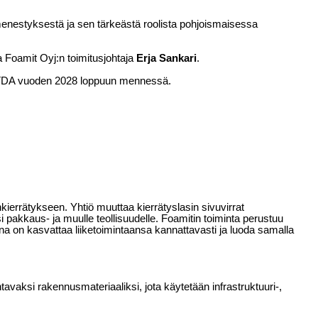
menestyksestä ja sen tärkeästä roolista pohjoismaisessa
 Foamit Oyj:n toimitusjohtaja
Erja Sankari
.
 EBITDA vuoden 2028 loppuun mennessä.
kierrätykseen. Yhtiö muuttaa kierrätyslasin sivuvirrat
ksi pakkaus- ja muulle teollisuudelle. Foamitin toiminta perustuu
ena on kasvattaa liiketoimintaansa kannattavasti ja luoda samalla
aksi rakennusmateriaaliksi, jota käytetään infrastruktuuri-,