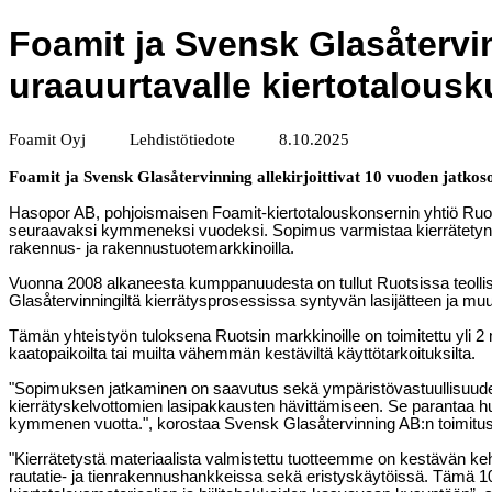
Foamit ja Svensk Glasåtervi
uraauurtavalle kiertotalou
Foamit Oyj Lehdistötiedote 8.10.2025
Foamit ja Svensk Glasåtervinning allekirjoittivat 10 vuoden jatk
Hasopor AB, pohjoismaisen Foamit-kiertotalouskonsernin yhtiö Ruots
seuraavaksi kymmeneksi vuodeksi. Sopimus varmistaa kierrätetyn las
rakennus- ja rakennustuotemarkkinoilla.
Vuonna 2008 alkaneesta kumppanuudesta on tullut Ruotsissa teollis
Glasåtervinningiltä kierrätysprosessissa syntyvän lasijätteen ja mu
Tämän yhteistyön tuloksena Ruotsin markkinoille on toimitettu yli 2
kaatopaikoilta tai muilta vähemmän kestäviltä käyttötarkoituksilta.
"Sopimuksen jatkaminen on saavutus sekä ympäristövastuullisuuden 
kierrätyskelvottomien lasipakkausten hävittämiseen. Se parantaa huo
kymmenen vuotta.", korostaa Svensk Glasåtervinning AB:n toimitus
"Kierrätetystä materiaalista valmistettu tuotteemme on kestävän kehity
rautatie- ja tienrakennushankkeissa sekä eristyskäytöissä. Tämä 