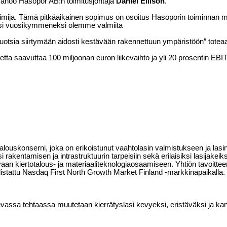
 sanoo Hasopor AB:n toimitusjohtaja
Daniel Ellison
.
toimija. Tämä pitkäaikainen sopimus on osoitus Hasoporin toiminnan 
ksi vuosikymmeneksi olemme valmiita
otsia siirtymään aidosti kestävään rakennettuun ympäristöön” toteaa
tetta saavuttaa 100 miljoonan euron liikevaihto ja yli 20 prosentin
alouskonserni, joka on erikoistunut vaahtolasin valmistukseen ja lasin
i rakentamisen ja intrastruktuurin tarpeisiin sekä erilaisiksi lasijakei
vaan kiertotalous- ja materiaaliteknologiaosaamiseen. Yhtiön tavoitte
 listattu Nasdaq First North Growth Market Finland -markkinapaikalla.
sa tehtaassa muutetaan kierrätyslasi kevyeksi, eristäväksi ja kantav