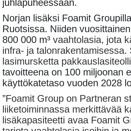
juhlapuheessaan.
Norjan lisäksi Foamit Groupill
Ruotsissa. Niiden vuosittainen
800 000
m³
vaahtolasia, jota 
infra- ja talonrakentamisessa.
lasimursketta pakkauslasiteoll
tavoitteena on 100 miljoonan eu
käyttökatetaso vuoden 2028 
”Foamit Group on Partneran s
liiketoiminnassa merkittävää k
lisäkapasiteetti avaa Foamit G
tarjota vaahtolasia isoihin ja me