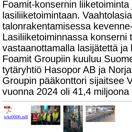
Foamit-konsernin liiketoiminta 
lasiliiketoimintaan. Vaahtolasia
talonrakentamisessa kevenne- 
Lasiliiketoiminnassa konserni t
vastaanottamalla lasijätettä ja
Foamit Groupiin kuuluu Suome
tytäryhtiö Hasopor AB ja Norja
Groupin pääkonttori sijaitsee V
vuonna 2024 oli 41,4 miljoona 
wkr0006.pdf