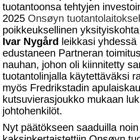
tuotantoonsa tehtyjen investoi
2025
Onsøyn tuotantolaitoksel
poikkeuksellinen yksityiskohta
Ivar Nygård
leikkasi yhdessä
edustaneen Partneran toimitu
nauhan, johon oli kiinnitetty 
tuotantolinjalla käytettäväksi r
myös Fredrikstadin apulaiska
kutsuvierasjoukko mukaan luk
johtohenkilöt.
Nyt päätökseen saaduilla noin 
kaksinkertaistettiin Onsøyn tu