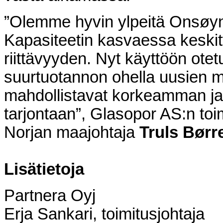
”Olemme hyvin ylpeitä Onsøyn 
Kapasiteetin kasvaessa kesk
riittävyyden. Nyt käyttöön otet
suurtuotannon ohella uusien m
mahdollistavat korkeamman jal
tarjontaan”, Glasopor AS:n toi
Norjan maajohtaja
Truls Børr
Lisätietoja
Partnera Oyj
Erja Sankari, toimitusjohtaja